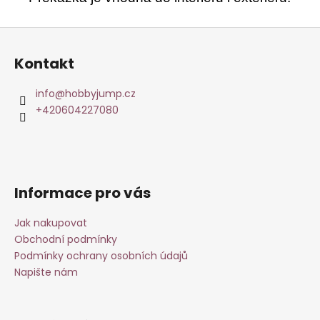
Z
á
Kontakt
p
a
info
@
hobbyjump.cz
t
+420604227080
í
Informace pro vás
Jak nakupovat
Obchodní podmínky
Podmínky ochrany osobních údajů
Napište nám