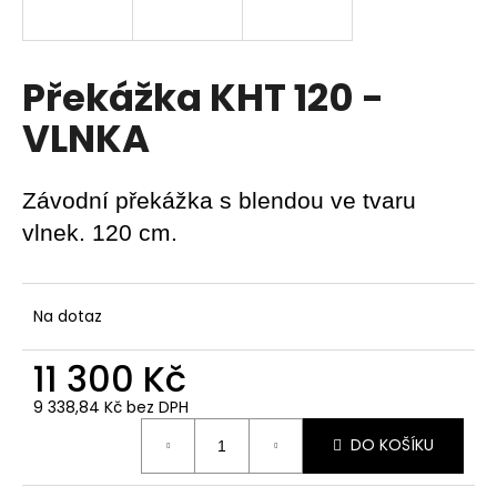
a
j
í
Překážka KHT 120 -
t
VLNKA
?
Závodní překážka s blendou ve tvaru
vlnek. 120 cm.
HLEDAT
Na dotaz
D
11 300 Kč
o
p
9 338,84 Kč bez DPH
o
Měrná
DO KOŠÍKU
r
cena:
u