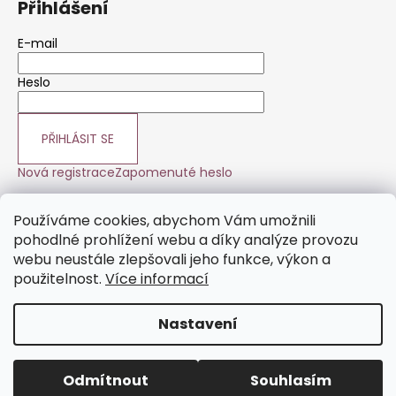
Přihlášení
E-mail
Heslo
PŘIHLÁSIT SE
Nová registrace
Zapomenuté heslo
Používáme cookies, abychom Vám umožnili
pohodlné prohlížení webu a díky analýze provozu
Česká hobbyhorsingová federace
Stolařství K+S s.r.o.
webu neustále zlepšovali jeho funkce, výkon a
použitelnost.
Více informací
Nastavení
Vytvořil Shoptet
Vážení zákazníci, vzhledem k rostoucím cenám vstupních
materiálů a cenám zpracování, jsme museli od 23.10.2024
Copyright 2026
Hobby Jump by Milton
. Všechna práva
zvýšit ceny našich produktů, abychom zachovali jejich
Odmítnout
Souhlasím
vyhrazena.
Upravit nastavení cookies
kvalitu. Děkujeme za pochopení.