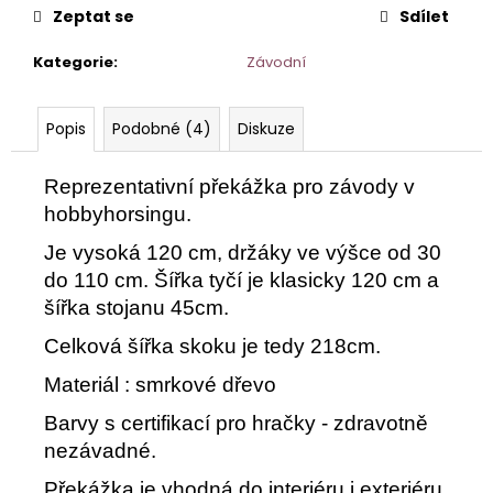
č
Zeptat se
Sdílet
u
j
Kategorie
:
Závodní
e
m
e
Popis
Podobné (4)
Diskuze
Reprezentativní překážka pro závody v
KAVALETOVÝ
KŘÍŽ
hobbyhorsingu.
550
Je vysoká 120 cm, držáky ve výšce od 30
Kč
do 110 cm. Šířka tyčí je klasicky 120 cm a
šířka stojanu 45cm.
Celková šířka skoku je tedy 218cm.
Materiál : smrkové dřevo
Barvy s certifikací pro hračky - zdravotně
nezávadné.
Překážka je vhodná do interiéru i exteriéru.