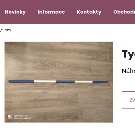
Novinky
Informace
Kontakty
Obchod
2,5 cm
Co potřebujete najít?
Ty
HLEDAT
Náhr
Doporučujeme
ZV