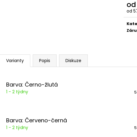
KAVALETOVÝ KŘÍŽ
OXEROVÉ ZADNÍ
o
550 Kč
4 700 Kč
od
5
Měr
cena
Kate
Záru
Varianty
Popis
Diskuze
Barva: Černo-žlutá
1 - 2 týdny
5
Barva: Červeno-černá
1 - 2 týdny
5