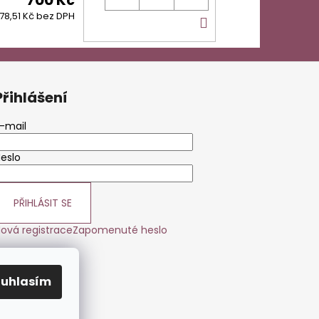
DO
78,51 Kč bez DPH
KOŠÍKU
Přihlášení
-mail
eslo
PŘIHLÁSIT SE
ová registrace
Zapomenuté heslo
ouhlasím