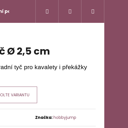
Hledat
Přihlášení
Nákupní
ní podmínky
Napište nám
košík
č Ø 2,5 cm
adní tyč pro kavalety i překážky
OLTE VARIANTU
Následující
Značka:
hobbyjump