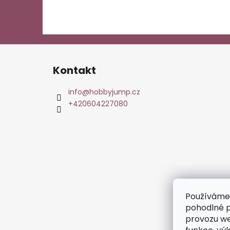
Z
á
Kontakt
p
a
info
@
hobbyjump.cz
t
+420604227080
í
Používáme
pohodlné p
provozu we