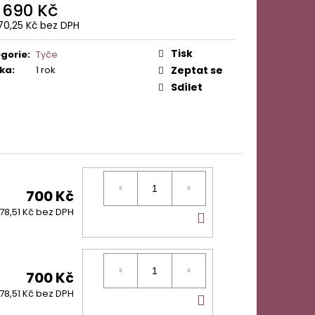
 STOJANY
d
690 Kč
70,25 Kč
bez DPH
ná
:
Tisk
gorie
:
Tyče
ka
:
1 rok
Zeptat se
Sdílet
700 Kč
DO
78,51 Kč bez DPH
KOŠÍKU
700 Kč
DO
78,51 Kč bez DPH