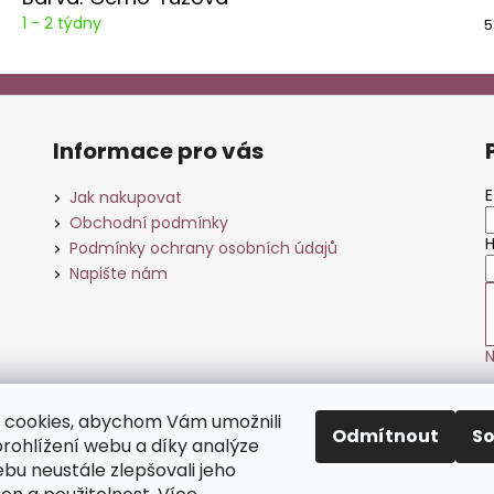
1 - 2 týdny
5
Informace pro vás
E
Jak nakupovat
Obchodní podmínky
H
Podmínky ochrany osobních údajů
Napište nám
N
 cookies, abychom Vám umožnili
Odmítnout
S
Česká hobbyhorsingová federace
Stolařství K+S s.r.o.
rohlížení webu a díky analýze
bu neustále zlepšovali jeho