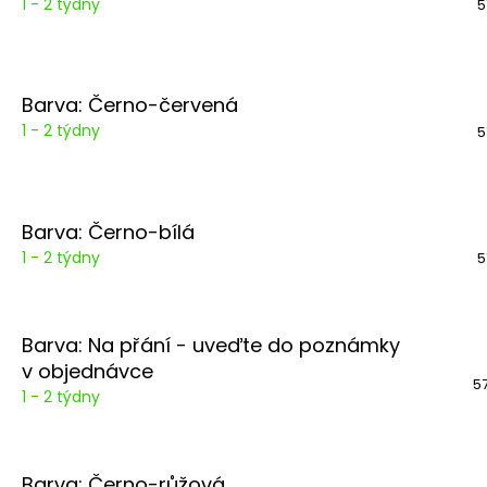
1 - 2 týdny
5
Barva: Černo-červená
1 - 2 týdny
5
Barva: Černo-bílá
1 - 2 týdny
5
Barva: Na přání - uveďte do poznámky
v objednávce
5
1 - 2 týdny
Barva: Černo-růžová