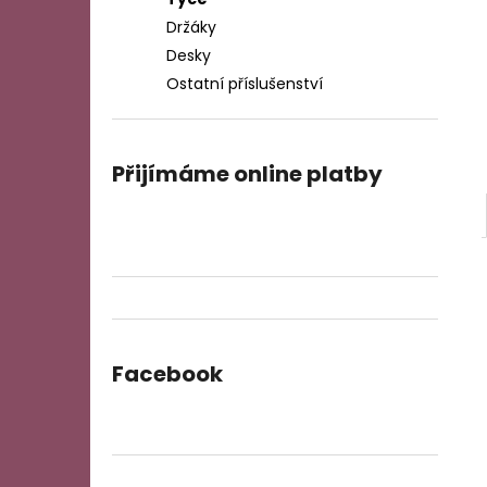
REKLAMNÍ DESKA
l
Držáky
2 000 Kč
Desky
Ostatní příslušenství
Přijímáme online platby
Facebook