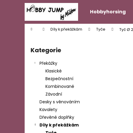
K
Přejít
na
o
Hobbyhorsing
obsah
Zpět
Zpět
š
do
do
í
Domů
Díly k překážkám
Tyče
Tyč Ø 
k
obchodu
obchodu
P
o
Kategorie
Přeskočit
s
kategorie
t
Překážky
r
Klasické
a
Bezpečnostní
n
Kombinované
n
Závodní
í
Desky s věnováním
p
Kavalety
a
Dřevěné doplňky
n
Díly k překážkám
e
Tyče