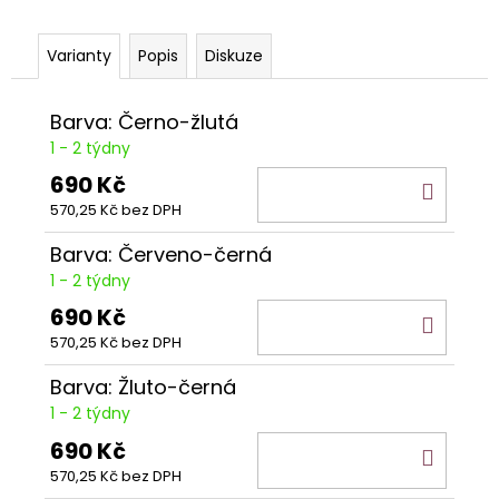
č
u
j
Varianty
Popis
Diskuze
e
m
Barva: Černo-žlutá
e
1 - 2 týdny
690 Kč
DO
PŘEKÁŽKA
KHT
570,25 Kč bez DPH
KOŠÍ
120
-
Barva: Červeno-černá
PŮLKRUH
1 - 2 týdny
11
690 Kč
300
DO
Kč
570,25 Kč bez DPH
KOŠÍ
Barva: Žluto-černá
1 - 2 týdny
690 Kč
DO
570,25 Kč bez DPH
KOŠÍ