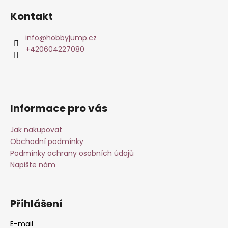
á
Kontakt
p
a
info
@
hobbyjump.cz
t
+420604227080
í
Informace pro vás
Jak nakupovat
Obchodní podmínky
Podmínky ochrany osobních údajů
Napište nám
Přihlášení
E-mail