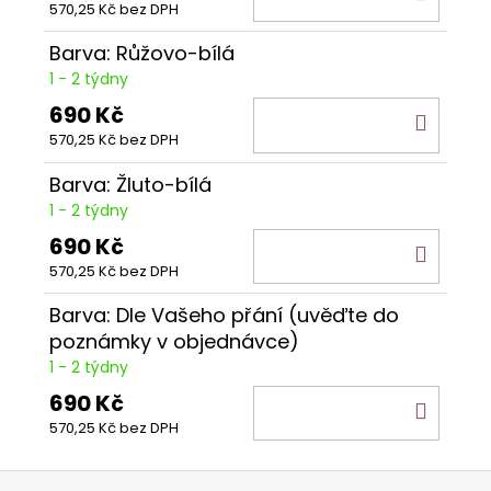
570,25 Kč bez DPH
KOŠÍ
Barva: Růžovo-bílá
1 - 2 týdny
690 Kč
DO
570,25 Kč bez DPH
KOŠÍ
Barva: Žluto-bílá
1 - 2 týdny
690 Kč
DO
570,25 Kč bez DPH
KOŠÍ
Barva: Dle Vašeho přání (uvěďte do
poznámky v objednávce)
1 - 2 týdny
690 Kč
DO
570,25 Kč bez DPH
KOŠÍ
Z