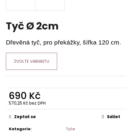
a
j
í
Tyč Ø 2cm
t
?
Dřevěná tyč, pro překážky, šířka 120 cm.
ZVOLTE VARIANTU
HLEDAT
690 Kč
D
o
570,25 Kč bez DPH
p
Měrná
o
cena:
Zeptat se
Sdílet
r
u
Kategorie
:
Tyče